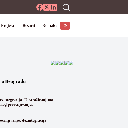
EN
Projekti
Resursi
Kontakt
et u Beogradu
ezintegracija. U istraživanjima
rnog procenjivanja.
cenjivanje, dezintegracija