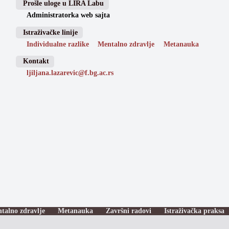
Prošle uloge u LIRA Labu
Administratorka web sajta
Istraživačke linije
Individualne razlike
Mentalno zdravlje
Metanauka
Kontakt
ljiljana.lazarevic@f.bg.ac.rs
talno zdravlje
Metanauka
Završni radovi
Istraživačka praksa