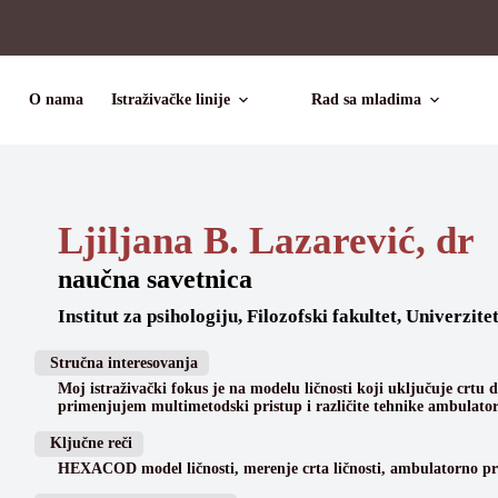
O nama
Istraživačke linije
Rad sa mladima
Ljiljana B. Lazarević, dr
naučna savetnica
Institut za psihologiju, Filozofski fakultet, Univerzit
Stručna interesovanja
Moj istraživački fokus je na modelu ličnosti koji uključuje crtu d
primenjujem multimetodski pristup i različite tehnike ambulato
Ključne reči
HEXACOD model ličnosti, merenje crta ličnosti, ambulatorno pro